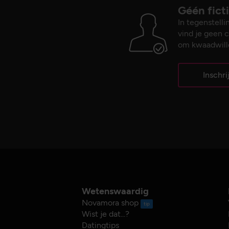
Géén fict
 Neem
In tegenstelli
vind je geen c
om kwaadwille
Inschri
Wetenswaardig
Novamora shop
tip
Wist je dat...?
Datingtips