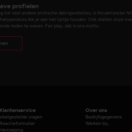
ieve profielen
ng tot veel andere erotische datingwebsites, is Novamora.be fel
hatoperators die je aan het lijntje houden. Ook stellen onze me
nde leden te weren. Fair play, dat is ons motto.
jven
Klantenservice
Over ons
Veelgestelde vragen
Bedrijfsgegevens
Reactieformulier
Werken bij…
Herroeping