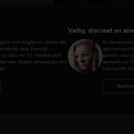
Veilig, discreet en a
site voor singles en stellen die
Bij Novamora.b
pannende date. Doordat
gekozen profiel
 op radio en TV, melden zich
geheim voor a
leden aan. Reden genoeg dus om
anoniem wil bl
en.
foto op het pro
Inschri